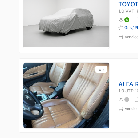
TOYOT
1.0 VVTI
Gris / P
Vendido
9
ALFA 
1.9 JTD 
Vendido