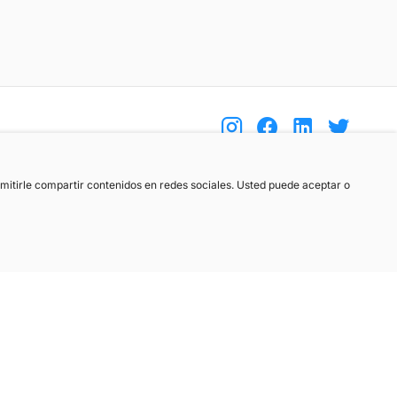
(+34) 744 408 070
ermitirle compartir contenidos en redes sociales. Usted puede aceptar o
info@motoreto.com