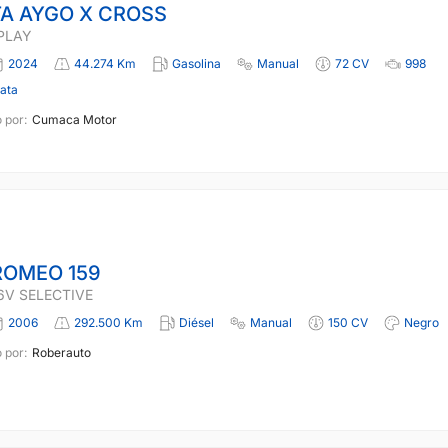
A AYGO X CROSS
 PLAY
2024
44.274 Km
Gasolina
Manual
72 CV
998
lata
 por:
Cumaca Motor
ROMEO 159
16V SELECTIVE
2006
292.500 Km
Diésel
Manual
150 CV
Negro
 por:
Roberauto