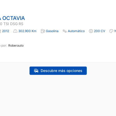
 OCTAVIA
0 TSI DSG RS
2012
302.900 Km
Gasolina
Automático
200 CV
 por:
Roberauto
Descubre más opciones