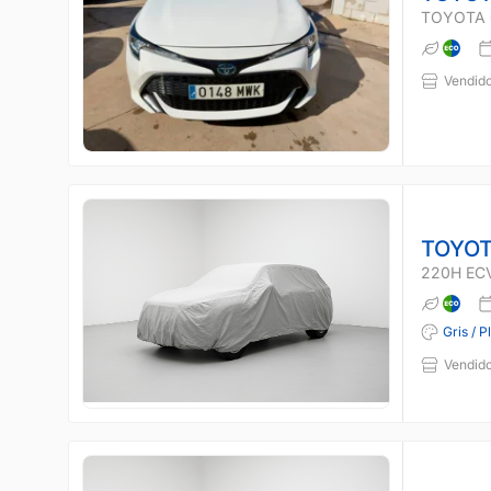
TOYOTA 
Vendido
TOYOT
220H EC
Gris / P
Vendido