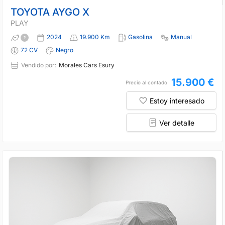
TOYOTA AYGO X
PLAY
2024
19.900 Km
Gasolina
Manual
72 CV
Negro
Vendido por:
Morales Cars Esury
15.900 €
Precio al contado
Estoy interesado
Ver detalle