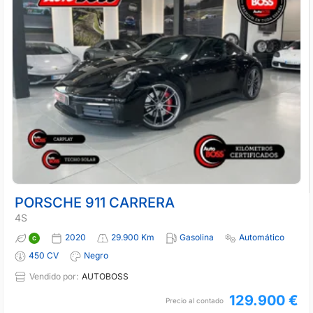
PORSCHE 911 CARRERA
4S
2020
29.900 Km
Gasolina
Automático
450 CV
Negro
Vendido por:
AUTOBOSS
129.900 €
Precio al contado