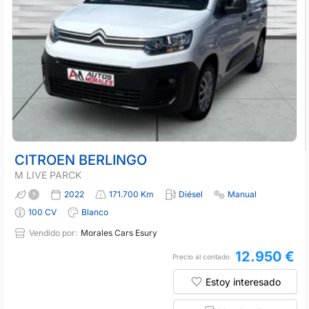
CITROEN BERLINGO
M LIVE PARCK
2022
171.700 Km
Diésel
Manual
100 CV
Blanco
Vendido por:
Morales Cars Esury
12.950 €
Precio al contado
Estoy interesado