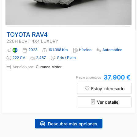
TOYOTA RAV4
220H ECVT 4X4 LUXURY
2023
101.398 Km
Híbrido
Automático
222 CV
2.487
Gris / Plata
Vendido por:
Cumaca Motor
37.900 €
Precio al contado
Estoy interesado
Ver detalle
Descubre más opciones