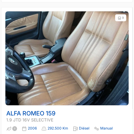
9
ALFA ROMEO 159
1.9 JTD 16V SELECTIVE
2006
292.500 Km
Diésel
Manual