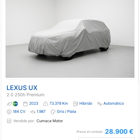
LEXUS UX
2.0 250h Premium
2023
73.378 Km
Híbrido
Automático
184 CV
1.987
Gris / Plata
Vendido por:
Cumaca Motor
28.900 €
Precio al contado