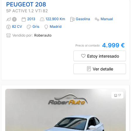
PEUGEOT 208
5P ACTIVE 1.2 VTi 82
2013
122.900 Km
Gasolina
Manual
82 CV
Gris
Madrid
Vendido por:
Roberauto
4.999 €
Precio al contado
Estoy interesado
Ver detalle
17