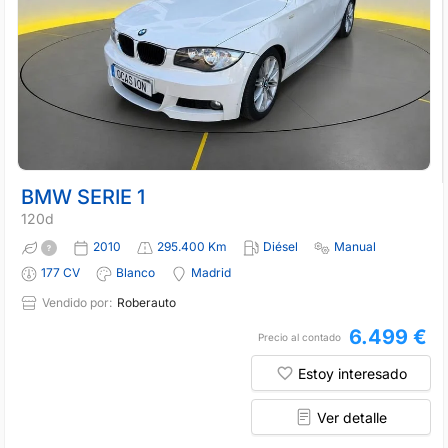
BMW SERIE 1
120d
2010
295.400 Km
Diésel
Manual
177 CV
Blanco
Madrid
Vendido por:
Roberauto
6.499 €
Precio al contado
Estoy interesado
Ver detalle