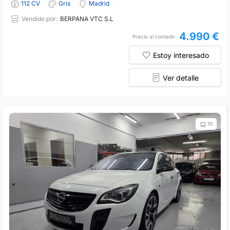
112 CV
Gris
Madrid
Vendido por:
BERPANA VTC S.L
4.990 €
Precio al contado
Estoy interesado
Ver detalle
10