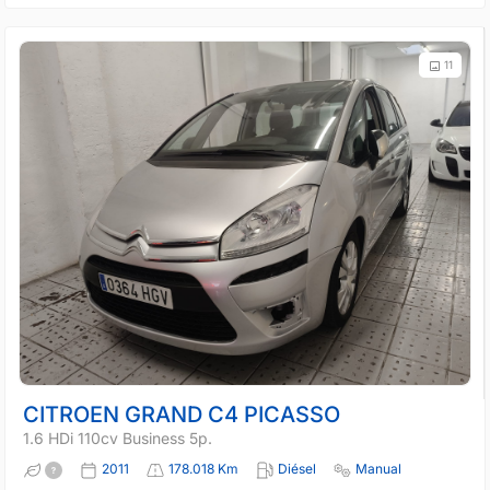
11
CITROEN GRAND C4 PICASSO
1.6 HDi 110cv Business 5p.
2011
178.018 Km
Diésel
Manual