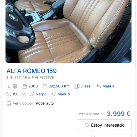
ALFA ROMEO 159
1.9 JTD 16V SELECTIVE
2006
292.500 Km
Diésel
Manual
150 CV
Negro
Madrid
Vendido por:
Roberauto
3.999 €
Precio al contado
Estoy interesado