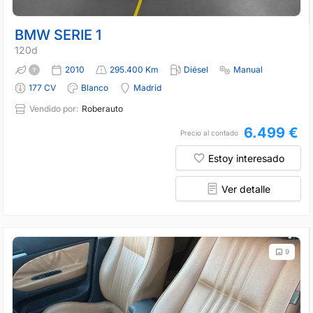
BMW SERIE 1
120d
2010
295.400 Km
Diésel
Manual
177 CV
Blanco
Madrid
Vendido por:
Roberauto
6.499 €
Precio al contado
Estoy interesado
Ver detalle
9