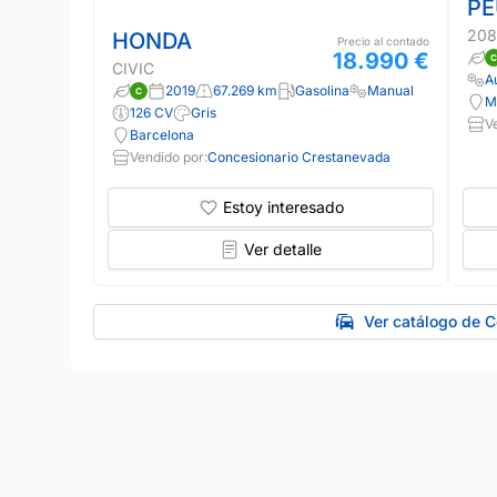
PE
208
HONDA
Precio al contado
18.990 €
CIVIC
A
2019
67.269 km
Gasolina
Manual
M
126 CV
Gris
V
Barcelona
Vendido por:
Concesionario Crestanevada
Estoy interesado
Ver detalle
Ver catálogo de 