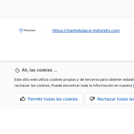
https://marketplace.motoreto.com
Ah, las cookies ...
Ah, las cookies ...
Este sitio web utiliza cookies propias y de terceros para obtener estad
Este sitio web utiliza cookies propias y de terceros para obtener estad
OCASIÓN / KM0
VENDER MI COCHE
CONTACTO
rechazar las cookies. Puede encontrar toda la información en nuestra
rechazar las cookies. Puede encontrar toda la información en nuestra
Permitir todas las cookies
Permitir todas las cookies
Rechazar todas la
Rechazar todas la
Aviso legal
Política de cookies
Política de privacidad
Hecho co