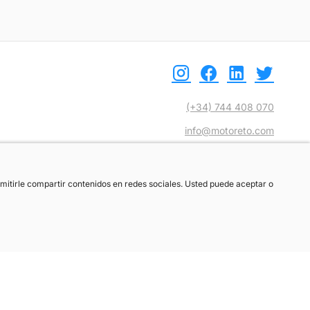
(+34) 744 408 070
info@motoreto.com
ermitirle compartir contenidos en redes sociales. Usted puede aceptar o
ermitirle compartir contenidos en redes sociales. Usted puede aceptar o
ber más.