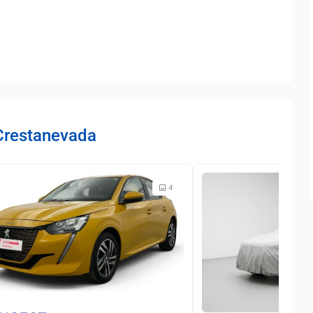
Crestanevada
4