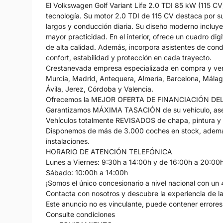
El Volkswagen Golf Variant Life 2.0 TDI 85 kW (115 CV
tecnología. Su motor 2.0 TDI de 115 CV destaca por su
largos y conducción diaria. Su diseño moderno incluye 
mayor practicidad. En el interior, ofrece un cuadro dig
de alta calidad. Además, incorpora asistentes de con
confort, estabilidad y protección en cada trayecto.
Crestanevada empresa especializada en compra y venta
Murcia, Madrid, Antequera, Almería, Barcelona, Málaga
Ávila, Jerez, Córdoba y Valencia.
Ofrecemos la MEJOR OFERTA DE FINANCIACIÓN DE
Garantizamos MÁXIMA TASACIÓN de su vehículo, ase
Vehículos totalmente REVISADOS de chapa, pintura y
Disponemos de más de 3.000 coches en stock, ademá
instalaciones.
HORARIO DE ATENCIÓN TELEFÓNICA
Lunes a Viernes: 9:30h a 14:00h y de 16:00h a 20:00
Sábado: 10:00h a 14:00h
¡Somos el único concesionario a nivel nacional con un 
Contacta con nosotros y descubre la experiencia de la 
Este anuncio no es vinculante, puede contener errores,
Consulte condiciones