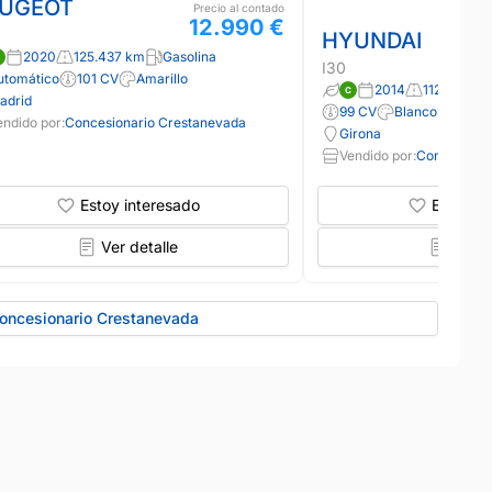
UGEOT
Precio al contado
12.990 €
HYUNDAI
2020
125.437 km
Gasolina
I30
utomático
101 CV
Amarillo
2014
112.252 km
adrid
99 CV
Blanco
endido por:
Concesionario Crestanevada
Girona
Vendido por:
Concesiona
Estoy interesado
Estoy in
Ver detalle
Ver d
Concesionario Crestanevada