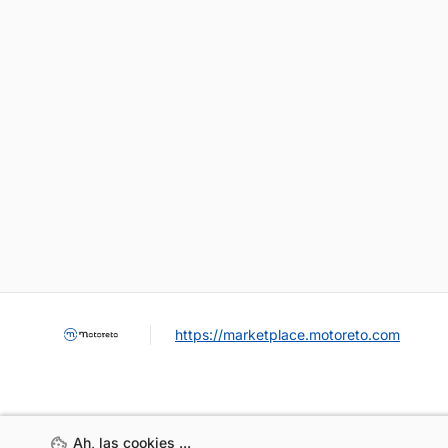
https://marketplace.motoreto.com
Ah, las cookies ...
Ah, las cookies ...