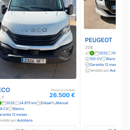
PEUGEOT
208
2022
100.000 
100 CV
Blanco
Garantía 12 meses
Vendido por:
Autollano
ECO
Precio al contado
26.500 €
LY
2025
24.975 km
Diésel
Manual
56 CV
Blanco
arantía 12 meses
endido por:
Autollano