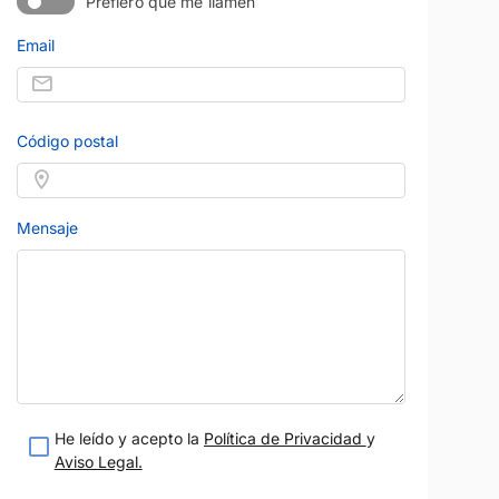
Prefiero que me llamen
teresado
Estoy interesado
Email
etalle
Ver detalle
Código postal
Mensaje
He leído y acepto la
Política de Privacidad
y
Aviso Legal.