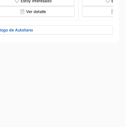
Estoy interesado
Estoy in
Ver detalle
Ver d
logo de Autollano