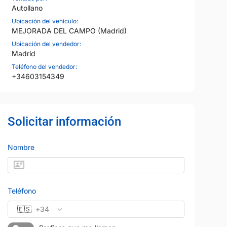
Autollano
Ubicación del vehículo:
MEJORADA DEL CAMPO (Madrid)
Ubicación del vendedor:
Madrid
Teléfono del vendedor:
CHEVROLET
Precio al contado
Precio al contad
+34603154349
10.000 €
37.000 
CAMARO
km
Diésel
Manual
2021
80.800 km
Gasolina
Automático
98 CV
Purpura
Garantía 12 meses
Solicitar información
Vendido por:
Autollano
Nombre
Teléfono
🇪🇸
+34