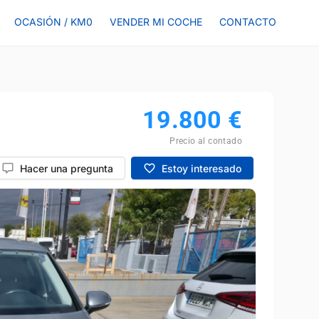
OCASIÓN / KM0
VENDER MI COCHE
CONTACTO
19.800
€
Precio al contado
Hacer una pregunta
Estoy interesado