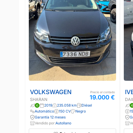
VOLKSWAGEN
IV
Precio al contado
19.000 €
SHARAN
DAI
2019
235.058 km
Diésel
Automático
150 CV
Negro
1
Garantía 12 meses
G
Vendido por:
Autollano
V