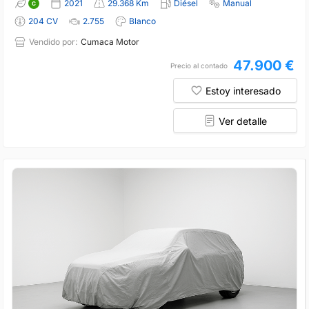
2021
29.368 Km
Diésel
Manual
204 CV
2.755
Blanco
Vendido por:
Cumaca Motor
47.900 €
Precio al contado
Estoy interesado
Ver detalle