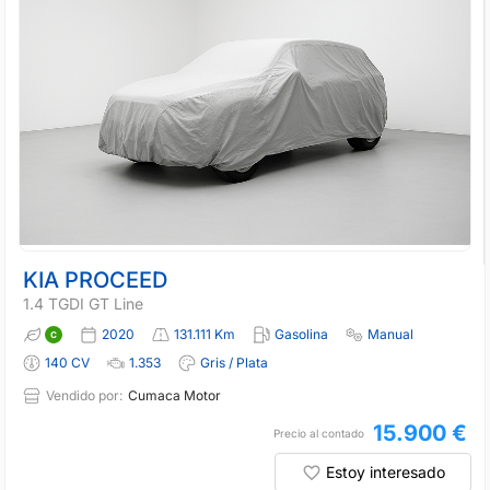
KIA PROCEED
1.4 TGDI GT Line
2020
131.111 Km
Gasolina
Manual
140 CV
1.353
Gris / Plata
Vendido por:
Cumaca Motor
15.900 €
Precio al contado
Estoy interesado