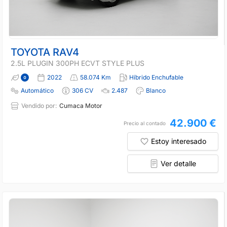
TOYOTA RAV4
2.5L PLUGIN 300PH ECVT STYLE PLUS
2022
58.074 Km
Híbrido Enchufable
Automático
306 CV
2.487
Blanco
Vendido por:
Cumaca Motor
42.900 €
Precio al contado
Estoy interesado
Ver detalle