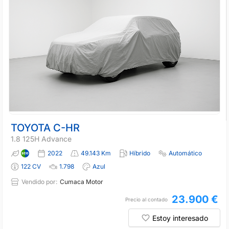
TOYOTA C-HR
1.8 125H Advance
2022
49.143 Km
Híbrido
Automático
122 CV
1.798
Azul
Vendido por:
Cumaca Motor
23.900 €
Precio al contado
Estoy interesado