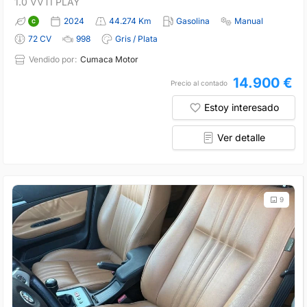
1.0 VVTI PLAY
2024
44.274 Km
Gasolina
Manual
72 CV
998
Gris / Plata
Vendido por:
Cumaca Motor
14.900 €
Precio al contado
Estoy interesado
Ver detalle
9