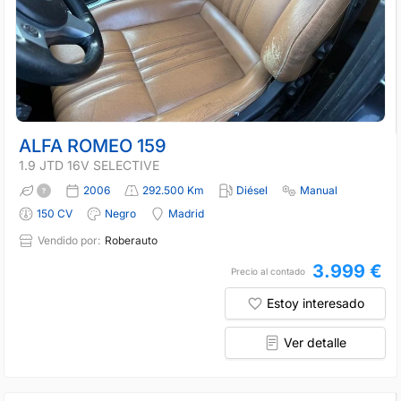
ALFA ROMEO 159
1.9 JTD 16V SELECTIVE
2006
292.500 Km
Diésel
Manual
150 CV
Negro
Madrid
Vendido por:
Roberauto
3.999 €
Precio al contado
Estoy interesado
Ver detalle