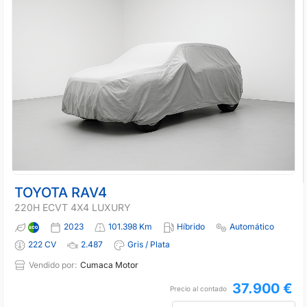
TOYOTA RAV4
220H ECVT 4X4 LUXURY
2023
101.398 Km
Híbrido
Automático
222 CV
2.487
Gris / Plata
Vendido por:
Cumaca Motor
37.900 €
Precio al contado