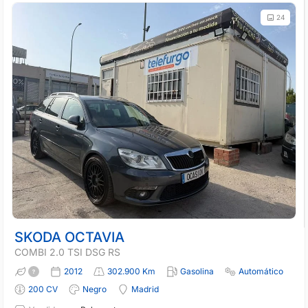
24
SKODA OCTAVIA
COMBI 2.0 TSI DSG RS
2012
302.900 Km
Gasolina
Automático
200 CV
Negro
Madrid