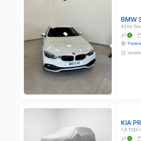
BMW S
420d Gra
Traser
Vendido
KIA P
1.4 TGDI 