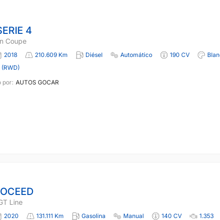
ERIE 4
n Coupe
2018
210.609 Km
Diésel
Automático
190 CV
Blan
a (RWD)
 por:
AUTOS GOCAR
ROCEED
GT Line
2020
131.111 Km
Gasolina
Manual
140 CV
1.353