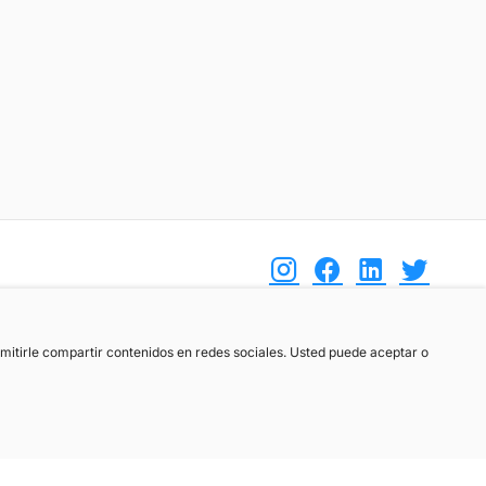
(+34) 744 408 070
ermitirle compartir contenidos en redes sociales. Usted puede aceptar o
info@motoreto.com