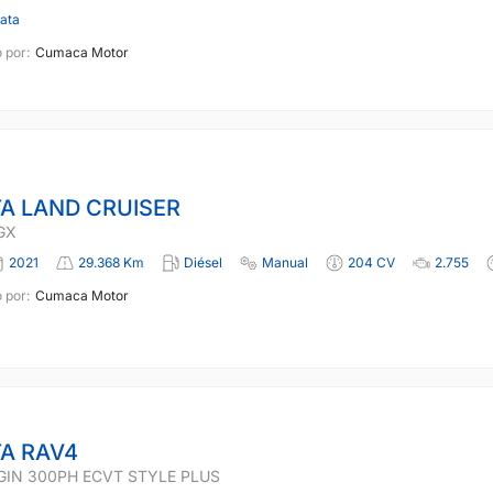
lata
 por:
Cumaca Motor
A LAND CRUISER
GX
2021
29.368 Km
Diésel
Manual
204 CV
2.755
 por:
Cumaca Motor
A RAV4
GIN 300PH ECVT STYLE PLUS