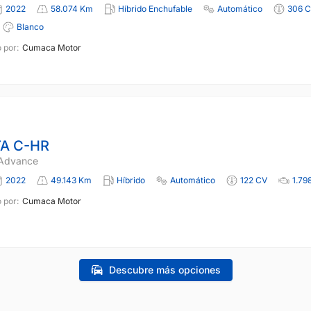
2022
58.074 Km
Híbrido Enchufable
Automático
306 
Blanco
 por:
Cumaca Motor
A C-HR
 Advance
2022
49.143 Km
Híbrido
Automático
122 CV
1.79
 por:
Cumaca Motor
Descubre más opciones