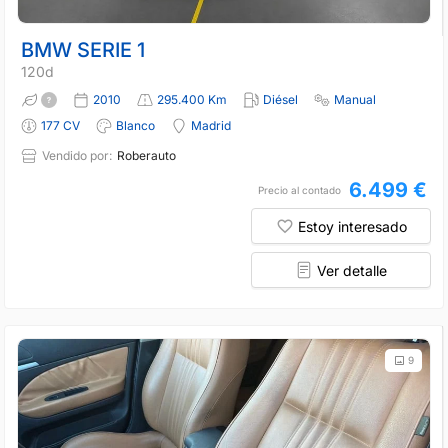
BMW SERIE 1
120d
2010
295.400 Km
Diésel
Manual
177 CV
Blanco
Madrid
Vendido por:
Roberauto
6.499 €
Precio al contado
Estoy interesado
Ver detalle
9