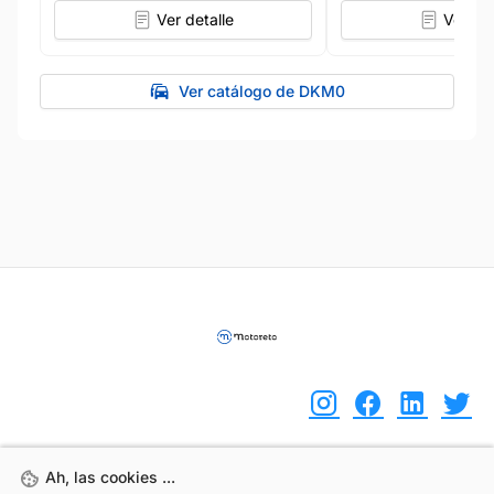
Ver detalle
Ver det
Ver catálogo de DKM0
Ah, las cookies ...
Ah, las cookies ...
(+34) 744 408 070