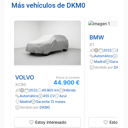
Más vehículos de DKM0
BMW
X1
2022
39.000
Automático
220 C
Madrid
Garantía 1
Vendido por:
DKM0
VOLVO
Precio al contado
44.900 €
XC90
2022
49.900 km
Híbrido
Automático
455 CV
Azul
Madrid
Garantía 12 meses
Vendido por:
DKM0
Estoy interesado
Estoy int