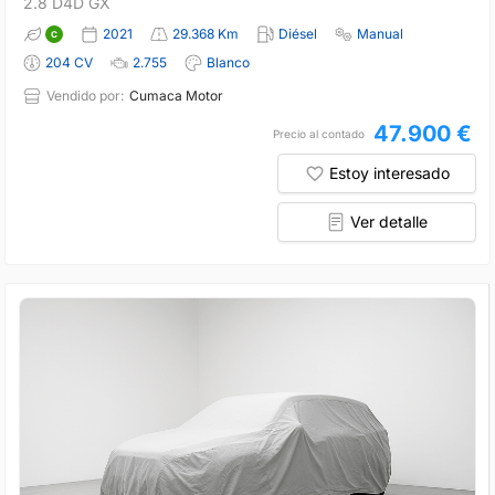
2.8 D4D GX
2021
29.368 Km
Diésel
Manual
204 CV
2.755
Blanco
Vendido por:
Cumaca Motor
47.900 €
Precio al contado
Estoy interesado
Ver detalle