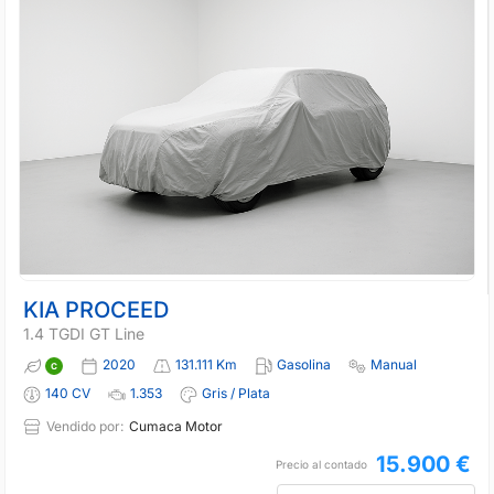
KIA PROCEED
1.4 TGDI GT Line
2020
131.111 Km
Gasolina
Manual
140 CV
1.353
Gris / Plata
Vendido por:
Cumaca Motor
15.900 €
Precio al contado