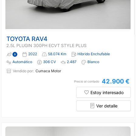
TOYOTA RAV4
2.5L PLUGIN 300PH ECVT STYLE PLUS
2022
58.074 Km
Híbrido Enchufable
Automático
306 CV
2.487
Blanco
Vendido por:
Cumaca Motor
42.900 €
Precio al contado
Estoy interesado
Ver detalle