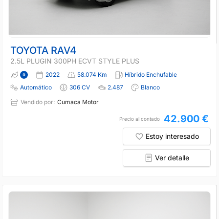
TOYOTA RAV4
2.5L PLUGIN 300PH ECVT STYLE PLUS
2022
58.074 Km
Híbrido Enchufable
Automático
306 CV
2.487
Blanco
Vendido por:
Cumaca Motor
42.900 €
Precio al contado
Estoy interesado
Ver detalle