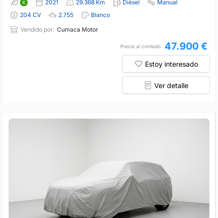
2021
29.368 Km
Diésel
Manual
204 CV
2.755
Blanco
Vendido por:
Cumaca Motor
47.900 €
Precio al contado
Estoy interesado
Ver detalle