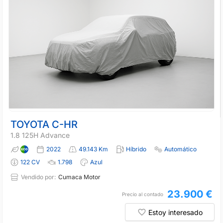
TOYOTA C-HR
1.8 125H Advance
2022
49.143 Km
Híbrido
Automático
122 CV
1.798
Azul
Vendido por:
Cumaca Motor
23.900 €
Precio al contado
Estoy interesado