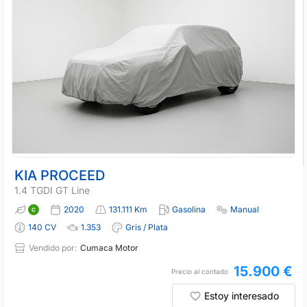
KIA PROCEED
1.4 TGDI GT Line
2020
131.111 Km
Gasolina
Manual
140 CV
1.353
Gris / Plata
Vendido por:
Cumaca Motor
15.900 €
Precio al contado
Estoy interesado