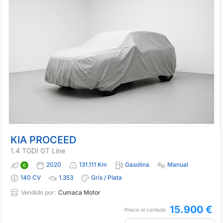
KIA PROCEED
1.4 TGDI GT Line
2020
131.111 Km
Gasolina
Manual
140 CV
1.353
Gris / Plata
Vendido por:
Cumaca Motor
15.900 €
Precio al contado