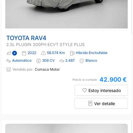
TOYOTA RAV4
2.5L PLUGIN 300PH ECVT STYLE PLUS
2022
58.074 Km
Híbrido Enchufable
Automático
306 CV
2.487
Blanco
Vendido por:
Cumaca Motor
42.900 €
Precio al contado
Estoy interesado
Ver detalle