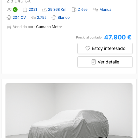
2.8 D4D GX
2021
29.368 Km
Diésel
Manual
204 CV
2.755
Blanco
Vendido por:
Cumaca Motor
47.900 €
Precio al contado
Estoy interesado
Ver detalle