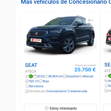
Más vehículos de Concesionario 
3
SE
SEAT
Precio al contado
25.750 €
AT
ATECA
2023
36.954 km
Gasolina
Manual
A
150 CV
Rojo
B
Barcelona
V
Vendido por:
Concesionario Crestanevada
Estoy interesado