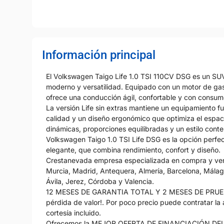
Información principal
El Volkswagen Taigo Life 1.0 TSI 110CV DSG es un SU
moderno y versatilidad. Equipado con un motor de gas
ofrece una conducción ágil, confortable y con consum
La versión Life sin extras mantiene un equipamiento fu
calidad y un diseño ergonómico que optimiza el espaci
dinámicas, proporciones equilibradas y un estilo con
Volkswagen Taigo 1.0 TSI Life DSG es la opción perfec
elegante, que combina rendimiento, confort y diseño.
Crestanevada empresa especializada en compra y venta
Murcia, Madrid, Antequera, Almería, Barcelona, Málaga
Ávila, Jerez, Córdoba y Valencia.
12 MESES DE GARANTIA TOTAL Y 2 MESES DE PRUEBA o
pérdida de valor!. Por poco precio puede contratar la
cortesía incluido.
Ofrecemos la MEJOR OFERTA DE FINANCIACIÓN DE