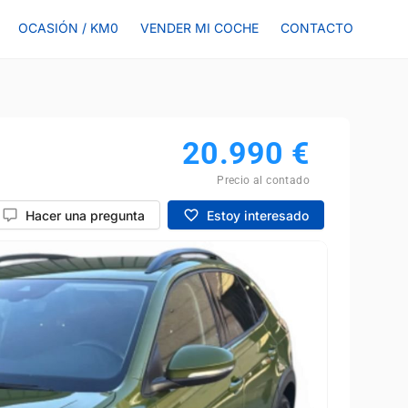
OCASIÓN / KM0
VENDER MI COCHE
CONTACTO
20.990
€
Precio al contado
Hacer una pregunta
Estoy interesado