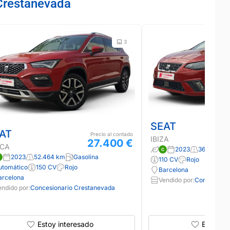
Crestanevada
3
SEAT
AT
Precio al contado
IBIZA
27.400 €
ECA
2023
36.438 km
2023
52.464 km
Gasolina
110 CV
Rojo
utomático
150 CV
Rojo
Barcelona
arcelona
Vendido por:
Concesiona
endido por:
Concesionario Crestanevada
Estoy interesado
Estoy in