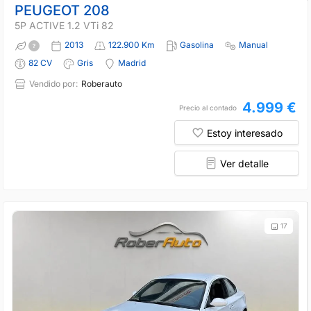
PEUGEOT 208
5P ACTIVE 1.2 VTi 82
2013
122.900 Km
Gasolina
Manual
82 CV
Gris
Madrid
Vendido por:
Roberauto
4.999 €
Precio al contado
Estoy interesado
Ver detalle
17