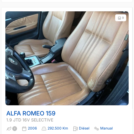
9
ALFA ROMEO 159
1.9 JTD 16V SELECTIVE
2006
292.500 Km
Diésel
Manual