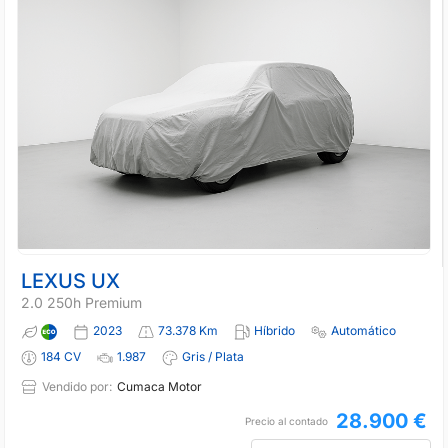
LEXUS UX
2.0 250h Premium
2023
73.378 Km
Híbrido
Automático
184 CV
1.987
Gris / Plata
Vendido por:
Cumaca Motor
28.900 €
Precio al contado