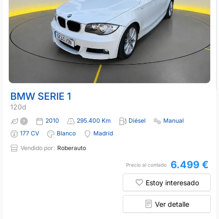
BMW SERIE 1
120d
2010
295.400 Km
Diésel
Manual
177 CV
Blanco
Madrid
Vendido por:
Roberauto
6.499 €
Precio al contado
Estoy interesado
Ver detalle