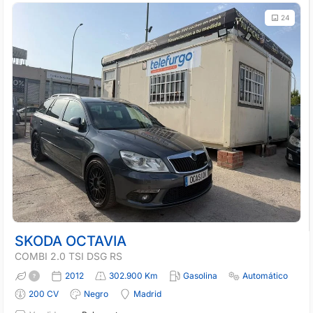
24
SKODA OCTAVIA
COMBI 2.0 TSI DSG RS
2012
302.900 Km
Gasolina
Automático
200 CV
Negro
Madrid