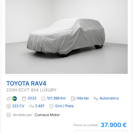
TOYOTA RAV4
220H ECVT 4X4 LUXURY
2023
101.398 Km
Híbrido
Automático
222 CV
2.487
Gris / Plata
Vendido por:
Cumaca Motor
37.900 €
Precio al contado