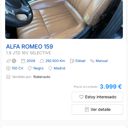
ALFA ROMEO 159
1.9 JTD 16V SELECTIVE
2006
292.500 Km
Diésel
Manual
150 CV
Negro
Madrid
Vendido por:
Roberauto
3.999 €
Precio al contado
Estoy interesado
Ver detalle