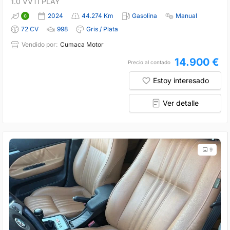
1.0 VVTI PLAY
2024
44.274 Km
Gasolina
Manual
72 CV
998
Gris / Plata
Vendido por:
Cumaca Motor
14.900 €
Precio al contado
Estoy interesado
Ver detalle
9