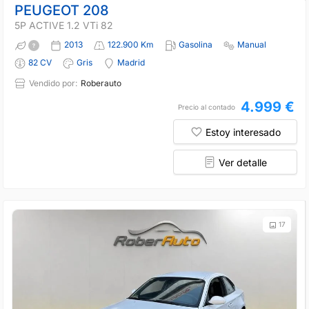
PEUGEOT 208
5P ACTIVE 1.2 VTi 82
2013
122.900 Km
Gasolina
Manual
82 CV
Gris
Madrid
Vendido por:
Roberauto
4.999 €
Precio al contado
Estoy interesado
Ver detalle
17