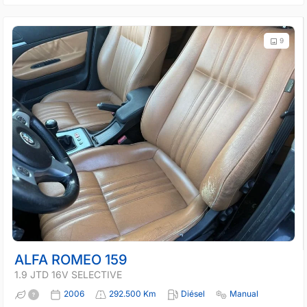
9
ALFA ROMEO 159
1.9 JTD 16V SELECTIVE
2006
292.500 Km
Diésel
Manual