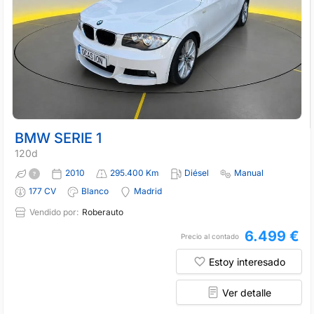
BMW SERIE 1
120d
2010
295.400 Km
Diésel
Manual
177 CV
Blanco
Madrid
Vendido por:
Roberauto
6.499 €
Precio al contado
Estoy interesado
Ver detalle