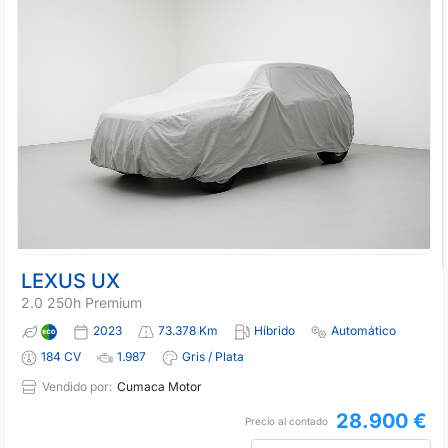
LEXUS UX
2.0 250h Premium
2023
73.378 Km
Híbrido
Automático
184 CV
1.987
Gris / Plata
Vendido por:
Cumaca Motor
28.900 €
Precio al contado