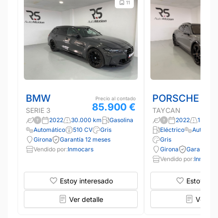
11
BMW
PORSCHE
Precio al contado
85.900 €
SERIE 3
TAYCAN
2022
30.000 km
Gasolina
2022
145.00
Automático
510 CV
Gris
Eléctrico
Automáti
Girona
Garantía 12 meses
Gris
Vendido por:
Inmocars
Girona
Garantía 1
Vendido por:
Inmocar
Estoy interesado
Estoy int
Ver detalle
Ver det