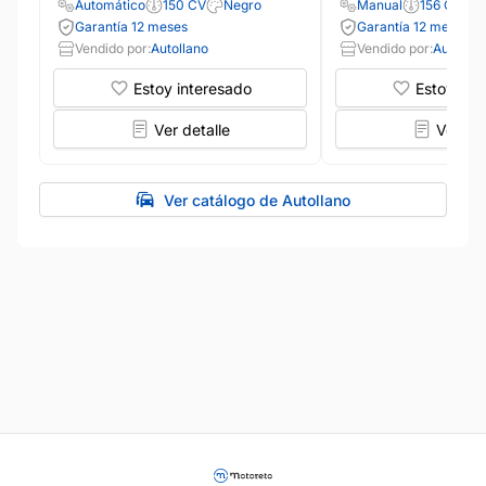
Automático
150 CV
Negro
Manual
156 CV
Garantía 12 meses
Garantía 12 meses
Vendido por:
Autollano
Vendido por:
Autollan
Estoy interesado
Estoy int
Ver detalle
Ver det
Ver catálogo de Autollano