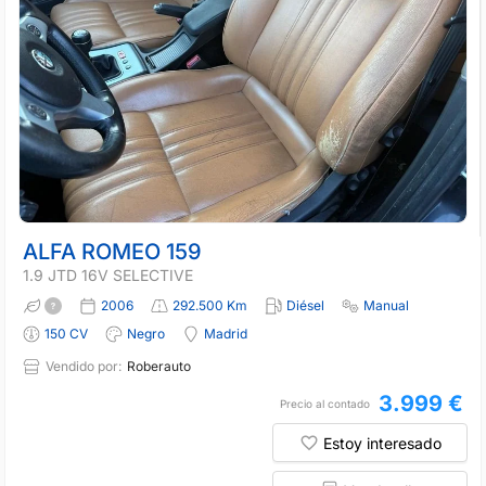
ALFA ROMEO 159
1.9 JTD 16V SELECTIVE
2006
292.500 Km
Diésel
Manual
150 CV
Negro
Madrid
Vendido por:
Roberauto
3.999 €
Precio al contado
Estoy interesado