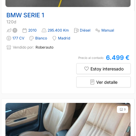
BMW SERIE 1
120d
2010
295.400 Km
Diésel
Manual
177 CV
Blanco
Madrid
Vendido por:
Roberauto
6.499 €
Precio al contado
Estoy interesado
Ver detalle
9