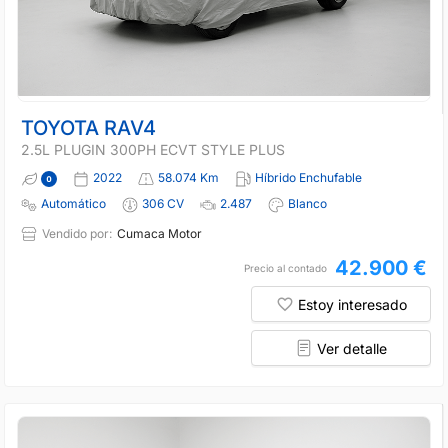
TOYOTA RAV4
2.5L PLUGIN 300PH ECVT STYLE PLUS
2022
58.074 Km
Híbrido Enchufable
Automático
306 CV
2.487
Blanco
Vendido por:
Cumaca Motor
42.900 €
Precio al contado
Estoy interesado
Ver detalle