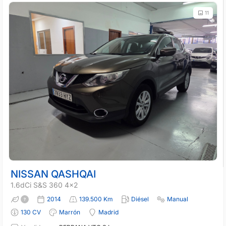
11
NISSAN QASHQAI
1.6dCi S&S 360 4x2
2014
139.500 Km
Diésel
Manual
130 CV
Marrón
Madrid