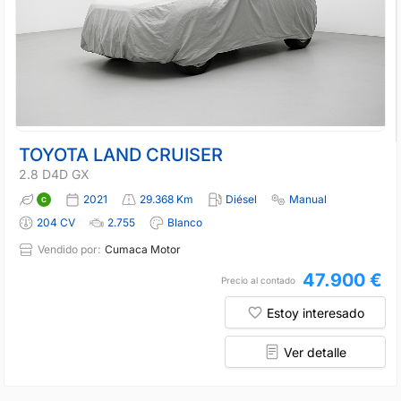
TOYOTA LAND CRUISER
2.8 D4D GX
2021
29.368 Km
Diésel
Manual
204 CV
2.755
Blanco
Vendido por:
Cumaca Motor
47.900 €
Precio al contado
Estoy interesado
Ver detalle