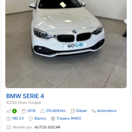
BMW SERIE 4
420d Gran Coupe
2018
210.609 Km
Diésel
Automático
190 CV
Blanco
Trasera (RWD)
Vendido por:
AUTOS GOCAR