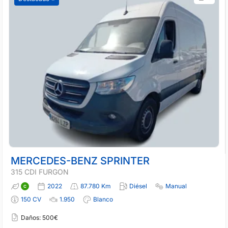
MERCEDES-BENZ SPRINTER
315 CDI FURGON
2022
87.780 Km
Diésel
Manual
150 CV
1.950
Blanco
Daños: 500€