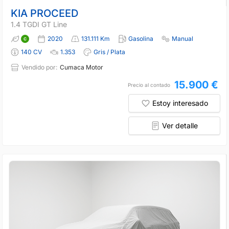
KIA PROCEED
1.4 TGDI GT Line
2020
131.111 Km
Gasolina
Manual
140 CV
1.353
Gris / Plata
Vendido por:
Cumaca Motor
15.900 €
Precio al contado
Estoy interesado
Ver detalle