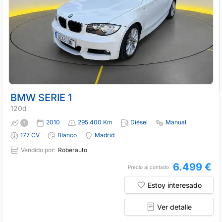
BMW SERIE 1
120d
2010
295.400 Km
Diésel
Manual
177 CV
Blanco
Madrid
Vendido por:
Roberauto
6.499 €
Precio al contado
Estoy interesado
Ver detalle