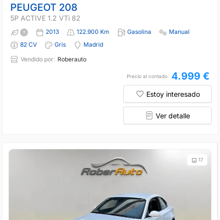
PEUGEOT 208
5P ACTIVE 1.2 VTi 82
2013
122.900 Km
Gasolina
Manual
82 CV
Gris
Madrid
Vendido por:
Roberauto
4.999 €
Precio al contado
Estoy interesado
Ver detalle
17