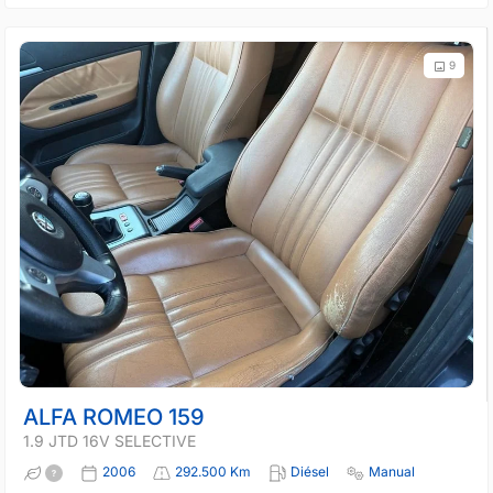
9
ALFA ROMEO 159
1.9 JTD 16V SELECTIVE
2006
292.500 Km
Diésel
Manual