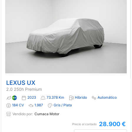
LEXUS UX
2.0 250h Premium
2023
73.378 Km
Híbrido
Automático
184 CV
1.987
Gris / Plata
Vendido por:
Cumaca Motor
28.900 €
Precio al contado