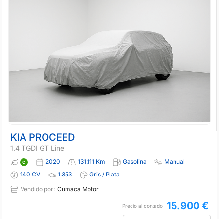
KIA PROCEED
1.4 TGDI GT Line
2020
131.111 Km
Gasolina
Manual
140 CV
1.353
Gris / Plata
Vendido por:
Cumaca Motor
15.900 €
Precio al contado