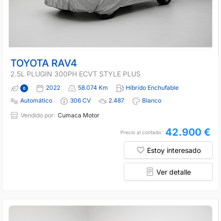
TOYOTA RAV4
2.5L PLUGIN 300PH ECVT STYLE PLUS
2022
58.074 Km
Híbrido Enchufable
Automático
306 CV
2.487
Blanco
Vendido por:
Cumaca Motor
42.900 €
Precio al contado
Estoy interesado
Ver detalle