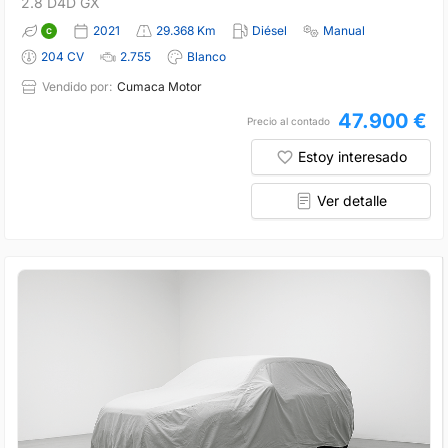
2.8 D4D GX
2021
29.368 Km
Diésel
Manual
204 CV
2.755
Blanco
Vendido por:
Cumaca Motor
47.900 €
Precio al contado
Estoy interesado
Ver detalle