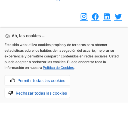
Ah, las cookies ...
Ah, las cookies ...
(+34) 744 408 070
Este sitio web utiliza cookies propias y de terceros para obtener
Este sitio web utiliza cookies propias y de terceros para obtener
info@motoreto.com
estadísticas sobre los hábitos de navegación del usuario, mejorar su
estadísticas sobre los hábitos de navegación del usuario, mejorar su
experiencia y permitirle compartir contenidos en redes sociales. Usted
experiencia y permitirle compartir contenidos en redes sociales. Usted
puede aceptar o rechazar las cookies. Puede encontrar toda la
puede aceptar o rechazar las cookies. Puede encontrar toda la
información en nuestra
información en nuestra
Política de Cookies
Política de Cookies
.
.
Aviso legal
Política de cookies
Política de privacidad
Permitir todas las cookies
Permitir todas las cookies
Rechazar todas las cookies
Rechazar todas las cookies
Hecho con cariño por
.
La app todo-en-uno para el sector automóvil.
Saber más.