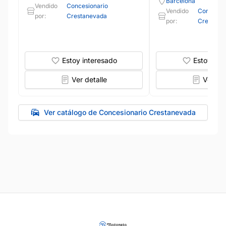
Barcelona
Vendido
Concesionario
Vendido
Concesio
por:
Crestanevada
por:
Crestane
Estoy interesado
Estoy int
Ver detalle
Ver det
Ver catálogo de Concesionario Crestanevada