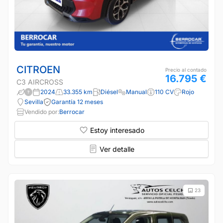
CITROEN
Precio al contado
16.795 €
C3 AIRCROSS
2024
33.355 km
Diésel
Manual
110 CV
Rojo
Sevilla
Garantía 12 meses
Vendido por:
Berrocar
Estoy interesado
Ver detalle
23