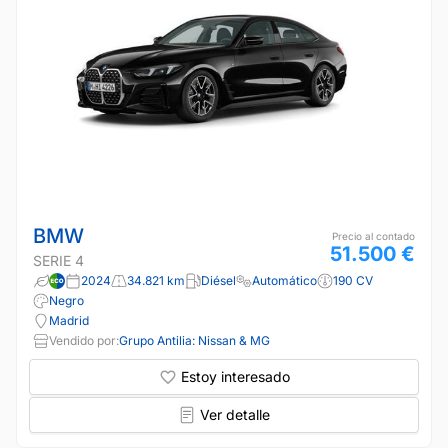
BMW
Precio al contado
51.500 €
SERIE 4
2024
34.821 km
Diésel
Automático
190 CV
Negro
Madrid
Vendido por:
Grupo Antilia: Nissan & MG
Estoy interesado
Ver detalle