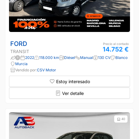
FORD
Precio al contado
14.752 €
TRANSIT
2022
118.000 km
Diésel
Manual
130 CV
Blanco
Murcia
Vendido por:
CSV Motor
Estoy interesado
Ver detalle
40