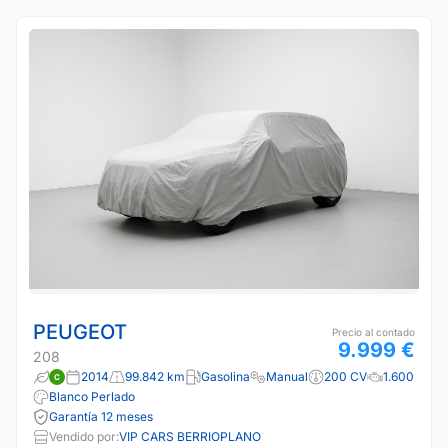
PEUGEOT
Precio al contado
9.999 €
208
2014
99.842 km
Gasolina
Manual
200 CV
1.600
Blanco Perlado
Garantía 12 meses
Vendido por:
VIP CARS BERRIOPLANO