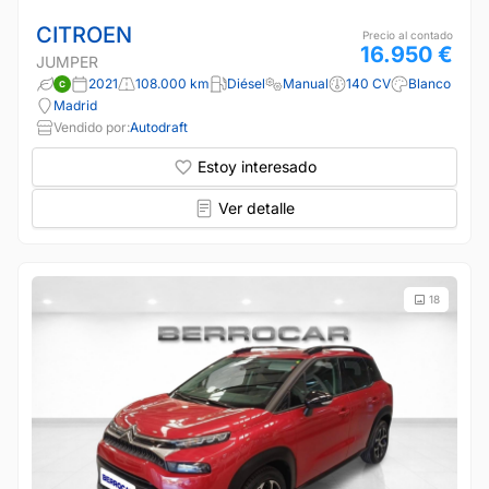
CITROEN
Precio al contado
16.950 €
JUMPER
2021
108.000 km
Diésel
Manual
140 CV
Blanco
Madrid
Vendido por:
Autodraft
Estoy interesado
Ver detalle
18