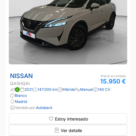
NISSAN
Precio al contado
15.950 €
QASHQAI
2021
147.000 km
Híbrido
Manual
140 CV
Blanco
Madrid
Vendido por:
Autoback
Estoy interesado
Ver detalle