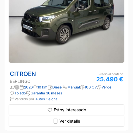
CITROEN
Precio al contado
25.490 €
BERLINGO
2026
10 km
Diésel
Manual
100 CV
Verde
Toledo
Garantía 36 meses
Vendido por:
Autos Celcha
Estoy interesado
Ver detalle