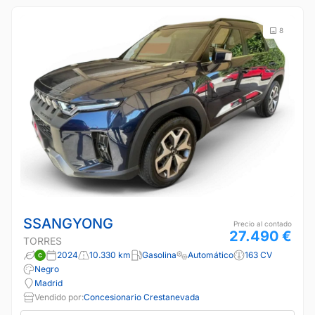
8
SSANGYONG
Precio al contado
27.490 €
TORRES
2024
10.330 km
Gasolina
Automático
163 CV
Negro
Madrid
Vendido por:
Concesionario Crestanevada