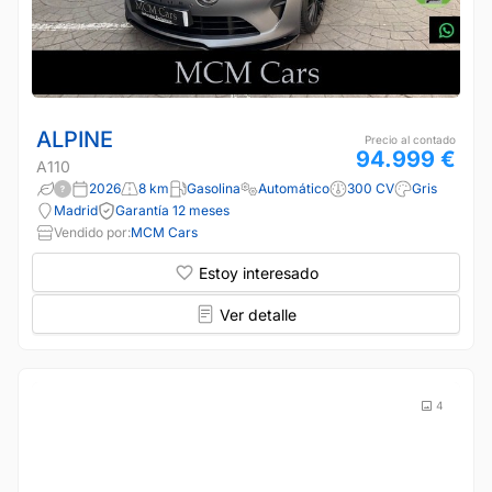
ALPINE
Precio al contado
94.999 €
A110
2026
8 km
Gasolina
Automático
300 CV
Gris
Madrid
Garantía 12 meses
Vendido por:
MCM Cars
Estoy interesado
Ver detalle
4