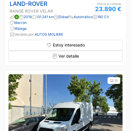
LAND-ROVER
Precio al contado
23.890 €
RANGE ROVER VELAR
2019
131.241 km
Diésel
Automático
180 CV
Marrón
Málaga
Vendido por:
AUTOS MOLIERE
Estoy interesado
Ver detalle
25