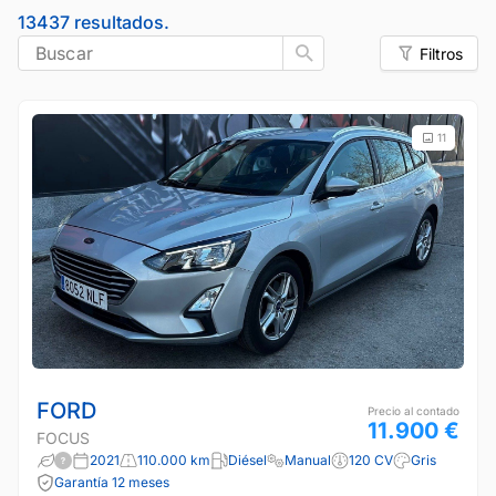
13437 resultados.
Buscar
Filtros
11
FORD
Precio al contado
11.900 €
FOCUS
2021
110.000 km
Diésel
Manual
120 CV
Gris
Garantía 12 meses