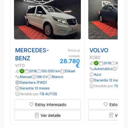
MERCEDES-
VOLVO
Precio al
contado
BENZ
XC60
28.780
2019
105.00
€
VITO
Automático
163 C
2018
150.000 km
Diésel
Azul
Manual
136 CV
Blanco
Garantía 12 meses
Delantera (FWD)
Vendido por:
TB AUT
Garantía 12 meses
Vendido por:
TB AUTOS
Estoy interesado
Estoy int
Ver detalle
Ver det