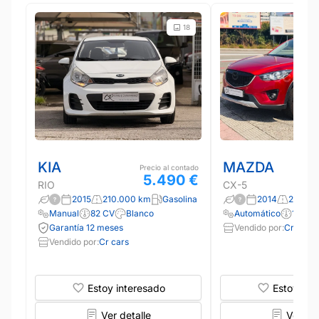
18
KIA
MAZDA
Precio al contado
5.490 €
RIO
CX-5
2015
210.000 km
Gasolina
2014
240.00
Manual
82 CV
Blanco
Automático
150 C
Garantía 12 meses
Vendido por:
Cr cars
Vendido por:
Cr cars
Estoy interesado
Estoy int
Ver detalle
Ver det