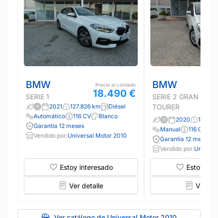
BMW
BMW
Precio al contado
18.490 €
SERIE 1
SERIE 2 GRAN
2021
127.826 km
Diésel
TOURER
Automático
116 CV
Blanco
2020
124.26
Garantía 12 meses
Manual
116 CV
B
Vendido por:
Universal Motor 2010
Garantía 12 meses
Vendido por:
Universa
Estoy interesado
Estoy int
Ver detalle
Ver det
Ver catálogo de Universal Motor 2010