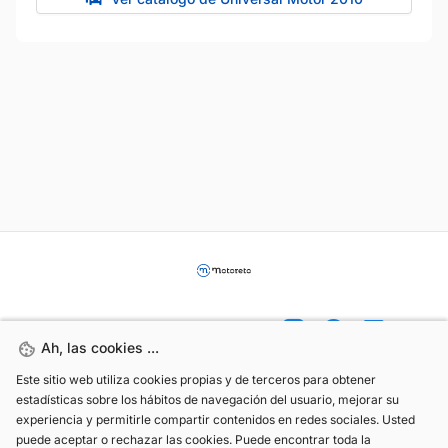
Ah, las cookies ...
Ah, las cookies ...
Este sitio web utiliza cookies propias y de terceros para obtener
Este sitio web utiliza cookies propias y de terceros para obtener
estadísticas sobre los hábitos de navegación del usuario, mejorar su
estadísticas sobre los hábitos de navegación del usuario, mejorar su
(+34) 744 408 070
experiencia y permitirle compartir contenidos en redes sociales. Usted
experiencia y permitirle compartir contenidos en redes sociales. Usted
info@motoreto.com
puede aceptar o rechazar las cookies. Puede encontrar toda la
puede aceptar o rechazar las cookies. Puede encontrar toda la