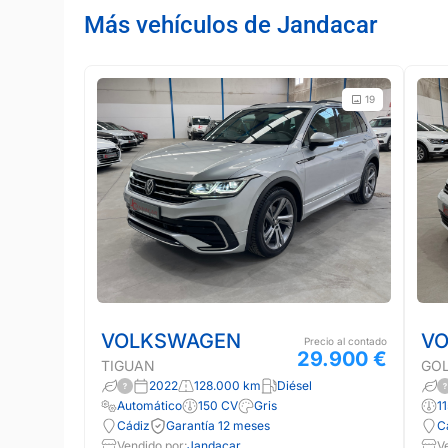
Más vehículos de Jandacar
19
VOLKSWAGEN
V
Precio al contado
29.900 €
TIGUAN
GO
2022
128.000 km
Diésel
Automático
150 CV
Gris
1
Cádiz
Garantía 12 meses
C
Vendido por:
Jandacar
V