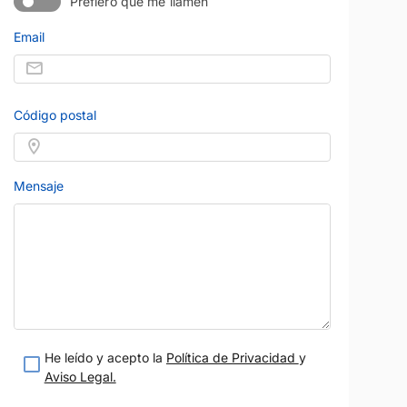
Prefiero que me llamen
Email
15
Código postal
Mensaje
BMW
Precio al contado
Precio al contad
17.900 €
19.900 
X1
m
Gasolina
Manual
2020
108.000 km
Diésel
Manual
He leído y acepto la
Política de Privacidad
y
116 CV
Gris
Aviso Legal.
ses
Cádiz
Garantía 12 meses
Vendido por:
Jandacar