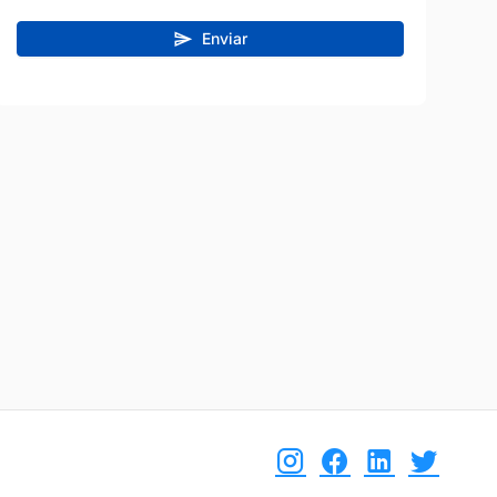
teresado
Estoy interesado
Enviar
etalle
Ver detalle