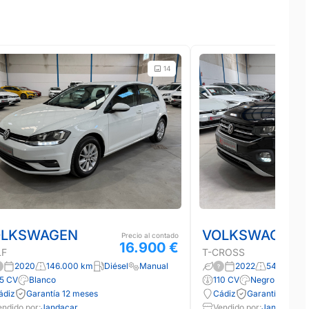
14
OLKSWAGEN
VOLKSWAGEN
Precio al contado
16.900 €
LF
T-CROSS
2020
146.000 km
Diésel
Manual
2022
54.000 k
15 CV
Blanco
110 CV
Negro
ádiz
Garantía 12 meses
Cádiz
Garantía 12 me
endido por:
Jandacar
Vendido por:
Jandacar