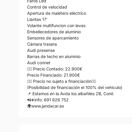
Faros Led
Control de velocidad
Apertura de maletero eléctrico
Llantas 17’
Volante multifuncion con levas
Embellecedores de aluminio
Sensores de aparcamiento
Cámara trasera
Audi presense
Barras de techo en aluminio
Audi connet
👉🏻 Precio Contado: 22.900€
Precio Financiado: 21.900€
👉🏻 Precio no sujeto a financiación👈🏻
(Posibilidad de financiación el 100% del vehículo)
📌 Estamos en la Avda los albañiles 2B, Conil.
📲➕info: 691 926 752
🌍www.jandacar.es