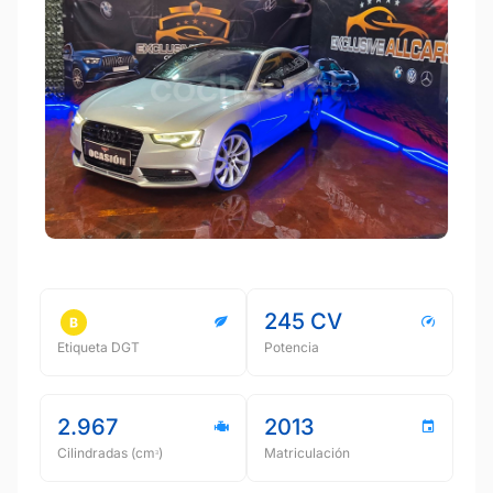
245 CV
Etiqueta DGT
Potencia
2.967
2013
Cilindradas (cmᵌ)
Matriculación