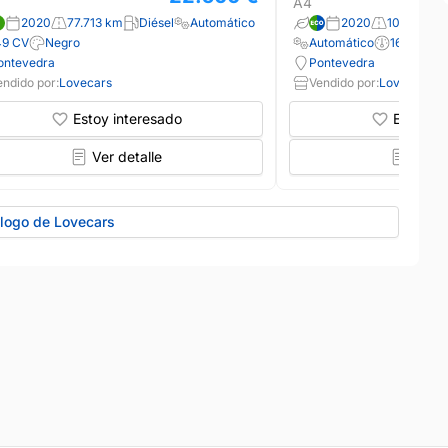
A4
2020
77.713 km
Diésel
Automático
2020
108.893 k
49 CV
Negro
Automático
163 CV
ontevedra
Pontevedra
endido por:
Lovecars
Vendido por:
Lovecars
Estoy interesado
Estoy in
Ver detalle
Ver d
álogo de Lovecars