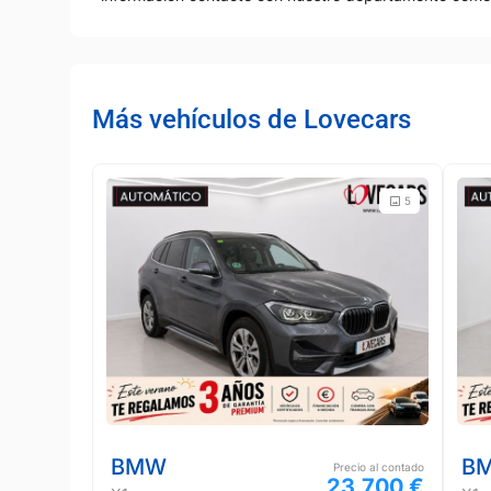
Más vehículos de Lovecars
5
BMW
B
Precio al contado
23.700 €