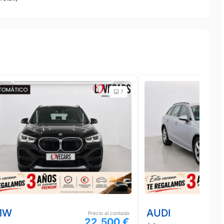
7
MW
AUDI
Precio al contado
22.500 €