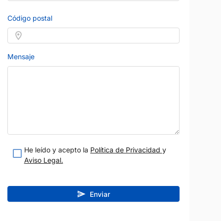
Código postal
Mensaje
6
He leído y acepto la
Política de Privacidad
y
Aviso Legal.
Enviar
AUDI
Precio al contado
Precio al contad
21.700 €
18.500 