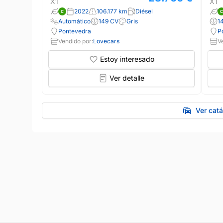
X1
X1
2022
106.177 km
Diésel
Automático
149 CV
Gris
1
Pontevedra
P
Vendido por:
Lovecars
V
Estoy interesado
Ver detalle
Ver cat