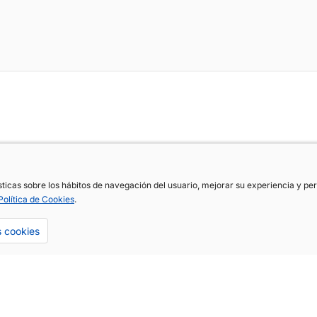
ísticas sobre los hábitos de navegación del usuario, mejorar su experiencia y p
ísticas sobre los hábitos de navegación del usuario, mejorar su experiencia y p
Política de Cookies
Política de Cookies
.
.
s cookies
s cookies