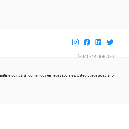
(+34) 744 408 070
info@motoreto.com
ermitirle compartir contenidos en redes sociales. Usted puede aceptar o
ermitirle compartir contenidos en redes sociales. Usted puede aceptar o