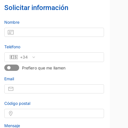
Solicitar información
CITROEN
Precio al contado
Precio al contad
9.490 €
10.490 
Nombre
BERLINGO
Diésel
Manual
2021
101.186 km
Diésel
Manual
102 CV
Blanco
Garantía 6 meses
otor 2010
Vendido por:
Universal Motor 2010
Teléfono
teresado
Estoy interesado
🇪🇸
+34
etalle
Ver detalle
Prefiero que me llamen
Email
Código postal
Mensaje