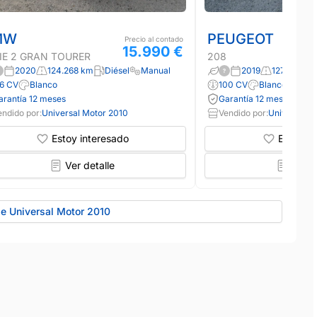
MW
PEUGEOT
Precio al contado
15.990 €
IE 2 GRAN TOURER
208
2020
124.268 km
Diésel
Manual
2019
127.605 km
16 CV
Blanco
100 CV
Blanco
arantía 12 meses
Garantía 12 meses
endido por:
Universal Motor 2010
Vendido por:
Universal M
Estoy interesado
Estoy in
Ver detalle
Ver d
de Universal Motor 2010