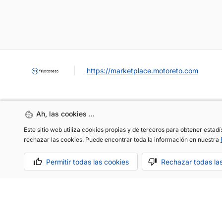
https://marketplace.motoreto.com
Ah, las cookies ...
Ah, las cookies ...
Este sitio web utiliza cookies propias y de terceros para obtener estad
Este sitio web utiliza cookies propias y de terceros para obtener estad
rechazar las cookies. Puede encontrar toda la información en nuestra
rechazar las cookies. Puede encontrar toda la información en nuestra
OCASIÓN / KM0
VENDER MI COCHE
CONTACTO
Permitir todas las cookies
Permitir todas las cookies
Rechazar todas la
Rechazar todas la
Aviso legal
Política de cookies
Política de privacidad