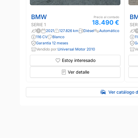
BMW
B
Precio al contado
18.490 €
SERIE 1
SER
2021
127.826 km
Diésel
Automático
116 CV
Blanco
1
Garantía 12 meses
G
Vendido por:
Universal Motor 2010
V
Estoy interesado
Ver detalle
Ver catálogo 