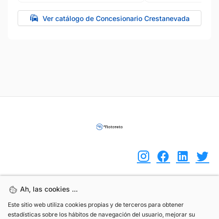
Ver catálogo de Concesionario Crestanevada
Ah, las cookies ...
Ah, las cookies ...
(+34) 744 408 070
Este sitio web utiliza cookies propias y de terceros para obtener
Este sitio web utiliza cookies propias y de terceros para obtener
info@motoreto.com
estadísticas sobre los hábitos de navegación del usuario, mejorar su
estadísticas sobre los hábitos de navegación del usuario, mejorar su