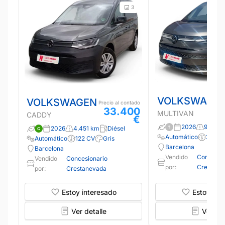
3
VOLKSWAGE
VOLKSWAGEN
Precio al contado
33.400
MULTIVAN
CADDY
€
2026
9.646 
2026
4.451 km
Diésel
Automático
245 C
Automático
122 CV
Gris
Barcelona
Barcelona
Vendido
Concesio
Vendido
Concesionario
por:
Crestane
por:
Crestanevada
Estoy interesado
Estoy int
Ver detalle
Ver det