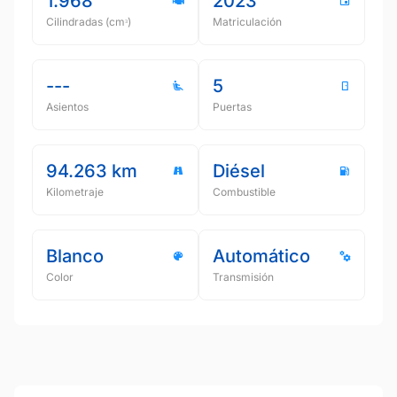
1.968
2023
Cilindradas (cmᵌ)
Matriculación
---
5
Asientos
Puertas
94.263 km
Diésel
Kilometraje
Combustible
Blanco
Automático
Color
Transmisión