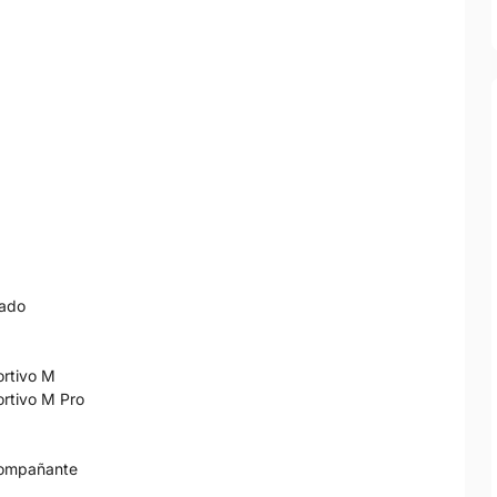
iado
ortivo M
ortivo M Pro
 acompañante