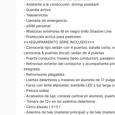
- Asistente a la conducción: driving assistant
- Guardia activa
- Teleservicios
- Llamada de emergencia
- eSIM personal
- Molduras exteriores M en negro brillo Shadow Line
- Protección activa para peatones
***EQUIPAMIENTO SERIE INCLUIDO***
- Carrocería tipo sedán con 4 puertas, batalla corta, 
carrocería & puertas (local): sedán de 4 puertas
- Puerta conductor, trasera (lado conductor), pasajero
- Retrovisor exterior del conductor y acompañante pi
integrado
- Retrovisores plegables
- Llantas delanteras y traseras en aluminio de 17 pul
- Faros con lente elipsoidal, bombilla LED y luz larga 
- Pintura solida
- Acabados de lujo: consola central en aluminio, puertas
- Toma/s de 12v en los asientos delanteros
- Cinco plazas ( 2+3 )
- Asientos de tela (material principal) y de tela (mater