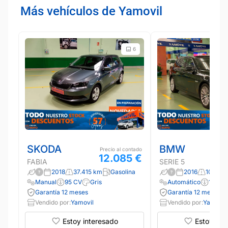
Más vehículos de Yamovil
6
SKODA
BMW
Precio al contado
12.085 €
FABIA
SERIE 5
2018
37.415 km
Gasolina
2016
103.51
Manual
95 CV
Gris
Automático
190 C
Garantía 12 meses
Garantía 12 meses
Vendido por:
Yamovil
Vendido por:
Yamovil
Estoy interesado
Estoy int