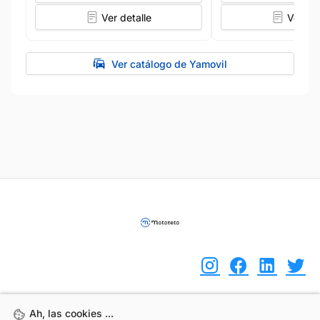
Ver detalle
Ver det
Ver catálogo de Yamovil
Ah, las cookies ...
Ah, las cookies ...
(+34) 744 408 070