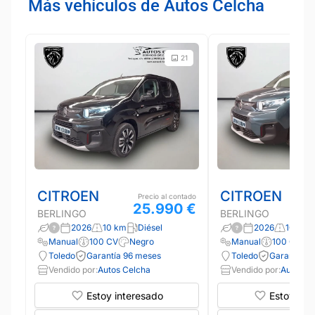
Más vehículos de Autos Celcha
21
CITROEN
CITROEN
Precio al contado
25.990 €
BERLINGO
BERLINGO
2026
10 km
Diésel
2026
10 km
Manual
100 CV
Negro
Manual
100 CV
Toledo
Garantía 96 meses
Toledo
Garantía 9
Vendido por:
Autos Celcha
Vendido por:
Autos C
Estoy interesado
Estoy int