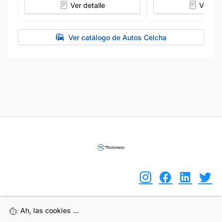
Ver detalle
Ver det
Ver catálogo de Autos Celcha
Ah, las cookies ...
Ah, las cookies ...
(+34) 744 408 070