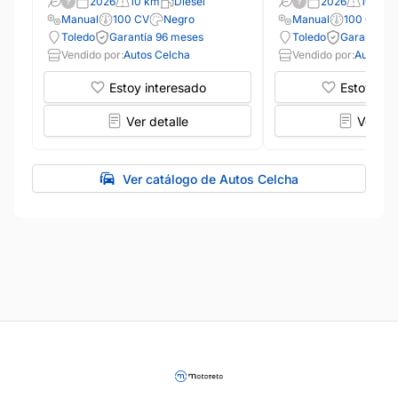
2026
10 km
Diésel
2026
10 km
Manual
100 CV
Negro
Manual
100 CV
Toledo
Garantía 96 meses
Toledo
Garantía 9
Vendido por:
Autos Celcha
Vendido por:
Autos C
Estoy interesado
Estoy int
Ver detalle
Ver det
Ver catálogo de Autos Celcha