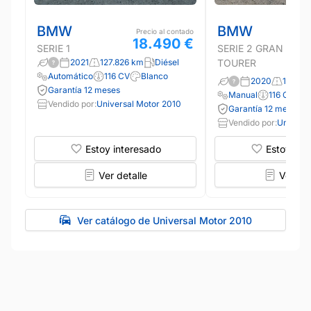
BMW
BMW
Precio al contado
18.490 €
SERIE 1
SERIE 2 GRAN
2021
127.826 km
Diésel
TOURER
Automático
116 CV
Blanco
2020
124.26
Garantía 12 meses
Manual
116 CV
B
Vendido por:
Universal Motor 2010
Garantía 12 meses
Vendido por:
Universa
Estoy interesado
Estoy int
Ver detalle
Ver det
Ver catálogo de Universal Motor 2010