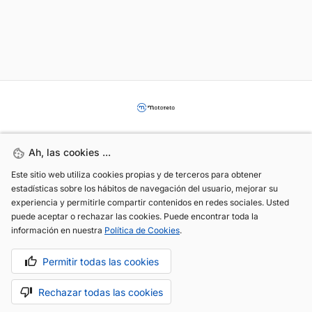
Ah, las cookies ...
Ah, las cookies ...
Este sitio web utiliza cookies propias y de terceros para obtener
Este sitio web utiliza cookies propias y de terceros para obtener
estadísticas sobre los hábitos de navegación del usuario, mejorar su
estadísticas sobre los hábitos de navegación del usuario, mejorar su
(+34) 744 408 070
experiencia y permitirle compartir contenidos en redes sociales. Usted
experiencia y permitirle compartir contenidos en redes sociales. Usted
puede aceptar o rechazar las cookies. Puede encontrar toda la
puede aceptar o rechazar las cookies. Puede encontrar toda la
info@motoreto.com
información en nuestra
información en nuestra
Política de Cookies
Política de Cookies
.
.
Permitir todas las cookies
Permitir todas las cookies
Aviso legal
Política de cookies
Política de privacidad
Rechazar todas las cookies
Rechazar todas las cookies