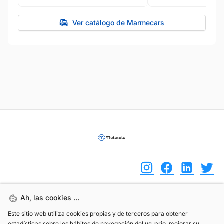
Ver catálogo de Marmecars
Ah, las cookies ...
Ah, las cookies ...
(+34) 744 408 070
Este sitio web utiliza cookies propias y de terceros para obtener
Este sitio web utiliza cookies propias y de terceros para obtener
info@motoreto.com
estadísticas sobre los hábitos de navegación del usuario, mejorar su
estadísticas sobre los hábitos de navegación del usuario, mejorar su