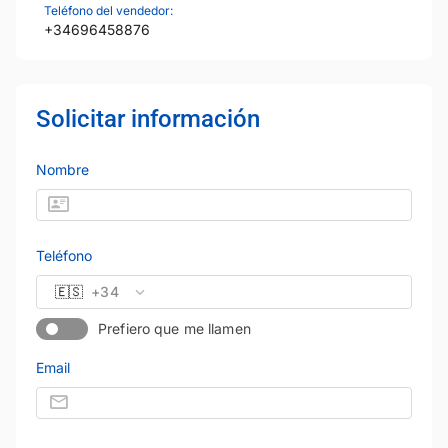
Teléfono del vendedor:
+34696458876
Solicitar información
Nombre
Teléfono
🇪🇸
+34
Prefiero que me llamen
Email