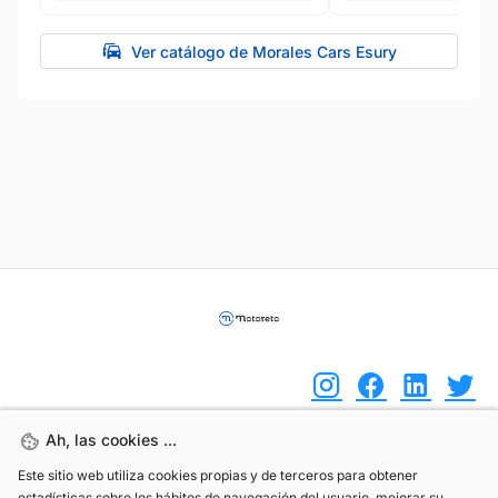
Ver catálogo de Morales Cars Esury
Ah, las cookies ...
Ah, las cookies ...
(+34) 744 408 070
Este sitio web utiliza cookies propias y de terceros para obtener
Este sitio web utiliza cookies propias y de terceros para obtener
estadísticas sobre los hábitos de navegación del usuario, mejorar su
estadísticas sobre los hábitos de navegación del usuario, mejorar su