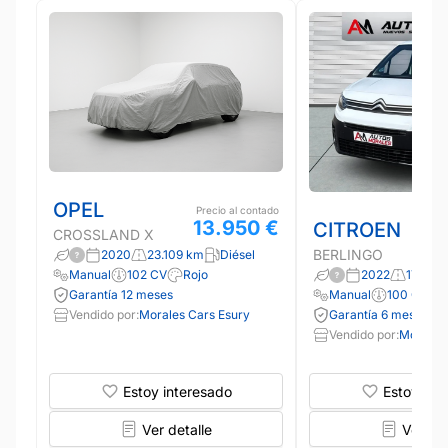
OPEL
Precio al contado
13.950 €
CITROEN
CROSSLAND X
BERLINGO
2020
23.109 km
Diésel
2022
171.70
Manual
102 CV
Rojo
Manual
100 CV
Garantía 12 meses
Garantía 6 meses
Vendido por:
Morales Cars Esury
Vendido por:
Morales
Estoy interesado
Estoy int
Ver detalle
Ver det