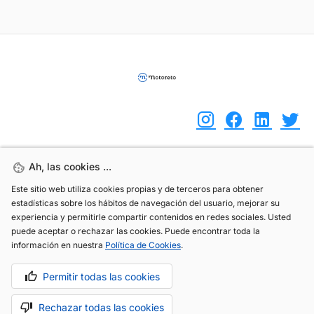
Ah, las cookies ...
Ah, las cookies ...
(+34) 744 408 070
Este sitio web utiliza cookies propias y de terceros para obtener
Este sitio web utiliza cookies propias y de terceros para obtener
info@motoreto.com
estadísticas sobre los hábitos de navegación del usuario, mejorar su
estadísticas sobre los hábitos de navegación del usuario, mejorar su
experiencia y permitirle compartir contenidos en redes sociales. Usted
experiencia y permitirle compartir contenidos en redes sociales. Usted
puede aceptar o rechazar las cookies. Puede encontrar toda la
puede aceptar o rechazar las cookies. Puede encontrar toda la
información en nuestra
información en nuestra
Política de Cookies
Política de Cookies
.
.
Aviso legal
Política de cookies
Política de privacidad
Permitir todas las cookies
Permitir todas las cookies
Rechazar todas las cookies
Rechazar todas las cookies