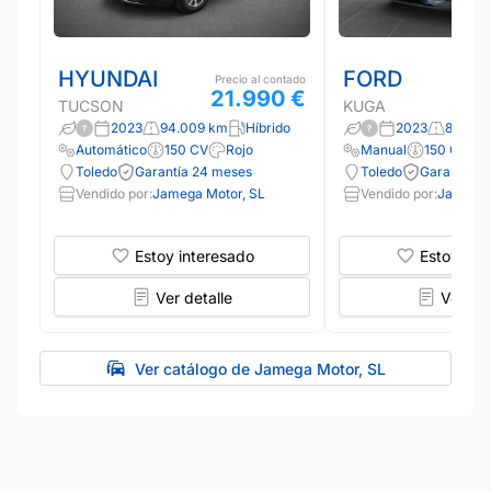
HYUNDAI
FORD
Precio al contado
21.990 €
TUCSON
KUGA
2023
94.009 km
Híbrido
2023
89.856
Automático
150 CV
Rojo
Manual
150 CV
Toledo
Garantía 24 meses
Toledo
Garantía 2
Vendido por:
Jamega Motor, SL
Vendido por:
Jamega 
Estoy interesado
Estoy int
Ver detalle
Ver det
Ver catálogo de Jamega Motor, SL