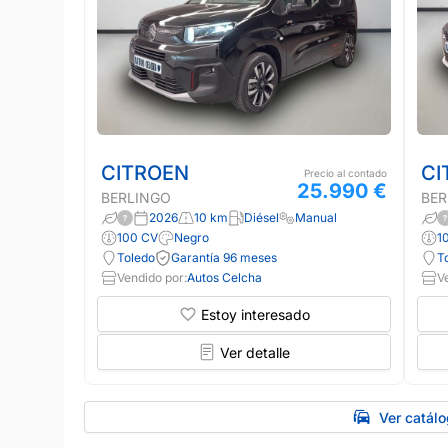
CITROEN
CI
Precio al contado
25.990 €
BERLINGO
BER
2026
10 km
Diésel
Manual
100 CV
Negro
1
Toledo
Garantía 96 meses
T
Vendido por:
Autos Celcha
V
Estoy interesado
Ver detalle
Ver catál