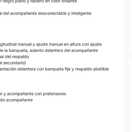
negro piano y tablero en color brillante
ntal del acompañante desconectable y inteligente
ngitudinal manual y ajuste manual en altura con ajuste
 de la banqueta, asiento delantero del acompañante
ual del respaldo
ial secundario)
entación delantera con banqueta fija y respaldo abatible
tor y acompañante con pretensores
 lado acompañante