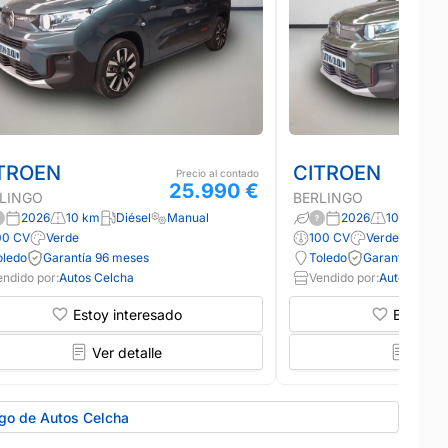
TROEN
CITROEN
Precio al contado
25.990 €
LINGO
BERLINGO
2026
10 km
Diésel
Manual
2026
10 km
Di
00 CV
Verde
100 CV
Verde
oledo
Garantía 96 meses
Toledo
Garantía 96 m
endido por:
Autos Celcha
Vendido por:
Autos Celch
Estoy interesado
Estoy in
Ver detalle
Ver d
ogo de Autos Celcha