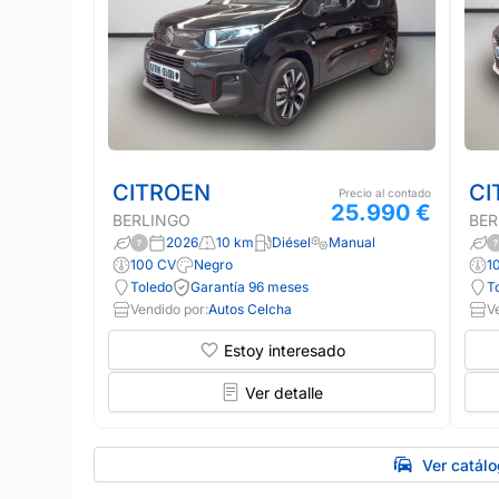
CITROEN
CI
Precio al contado
25.990 €
BERLINGO
BER
2026
10 km
Diésel
Manual
100 CV
Negro
1
Toledo
Garantía 96 meses
T
Vendido por:
Autos Celcha
V
Estoy interesado
Ver detalle
Ver catál