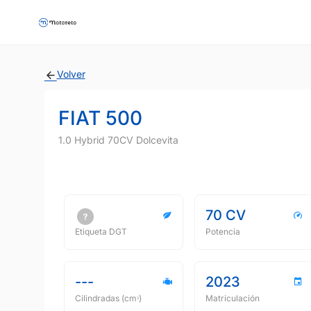
Volver
FIAT 500
1.0 Hybrid 70CV Dolcevita
70 CV
Etiqueta DGT
Potencia
---
2023
Cilindradas (cmᵌ)
Matriculación