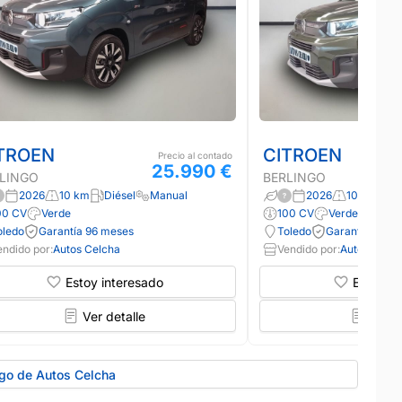
TROEN
CITROEN
Precio al contado
25.990 €
LINGO
BERLINGO
2026
10 km
Diésel
Manual
2026
10 km
Di
00 CV
Verde
100 CV
Verde
oledo
Garantía 96 meses
Toledo
Garantía 96 m
endido por:
Autos Celcha
Vendido por:
Autos Celch
Estoy interesado
Estoy in
Ver detalle
Ver d
ogo de Autos Celcha