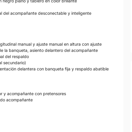
negro piano y tablero en color brillante
ntal del acompañante desconectable y inteligente
ngitudinal manual y ajuste manual en altura con ajuste
 de la banqueta, asiento delantero del acompañante
ual del respaldo
ial secundario)
entación delantera con banqueta fija y respaldo abatible
tor y acompañante con pretensores
 lado acompañante