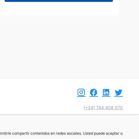
(+34) 744 408 070
info@motoreto.com
ermitirle compartir contenidos en redes sociales. Usted puede aceptar o
ermitirle compartir contenidos en redes sociales. Usted puede aceptar o