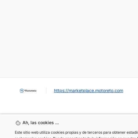
https://marketplace.motoreto.com
Ah, las cookies ...
Ah, las cookies ...
Este sitio web utiliza cookies propias y de terceros para obtener estad
Este sitio web utiliza cookies propias y de terceros para obtener estad