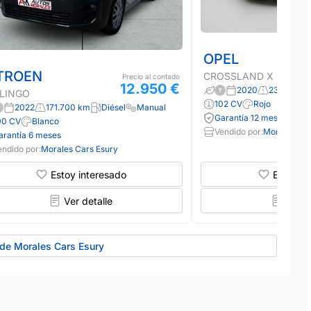
OPEL
TROEN
CROSSLAND X
Precio al contado
12.950 €
2020
23.109 km
LINGO
102 CV
Rojo
2022
171.700 km
Diésel
Manual
Garantía 12 meses
00 CV
Blanco
Vendido por:
Morales Car
arantía 6 meses
endido por:
Morales Cars Esury
Estoy interesado
Estoy in
Ver detalle
Ver d
 de Morales Cars Esury