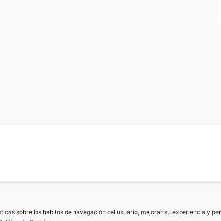
ísticas sobre los hábitos de navegación del usuario, mejorar su experiencia y p
ísticas sobre los hábitos de navegación del usuario, mejorar su experiencia y p