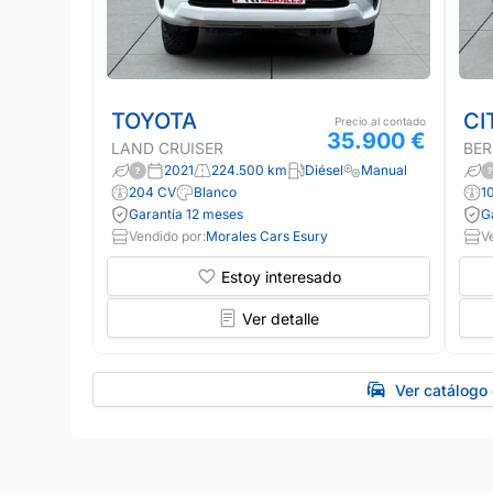
TOYOTA
CI
Precio al contado
35.900 €
LAND CRUISER
BER
2021
224.500 km
Diésel
Manual
204 CV
Blanco
1
Garantía 12 meses
G
Vendido por:
Morales Cars Esury
V
Estoy interesado
Ver detalle
Ver catálogo