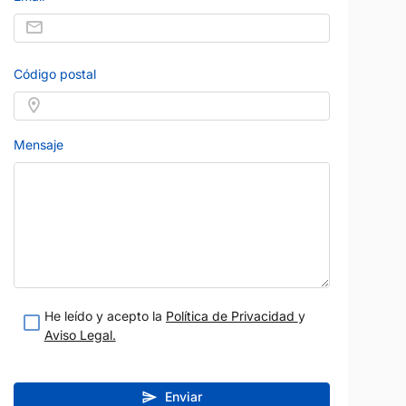
Código postal
Precio al contado
13.950 €
BMW
Precio al contad
14.500 
Diésel
Manual
SERIE 3
2014
137.500 km
Diésel
Manual
Mensaje
143 CV
Gris
s Esury
Garantía 12 meses
Vendido por:
Morales Cars Esury
teresado
Estoy interesado
etalle
Ver detalle
He leído y acepto la
Política de Privacidad
y
Aviso Legal.
Enviar