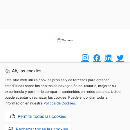
Ah, las cookies ...
Ah, las cookies ...
(+34) 744 408 070
Este sitio web utiliza cookies propias y de terceros para obtener
Este sitio web utiliza cookies propias y de terceros para obtener
estadísticas sobre los hábitos de navegación del usuario, mejorar su
estadísticas sobre los hábitos de navegación del usuario, mejorar su
info@motoreto.com
experiencia y permitirle compartir contenidos en redes sociales. Usted
experiencia y permitirle compartir contenidos en redes sociales. Usted
puede aceptar o rechazar las cookies. Puede encontrar toda la
puede aceptar o rechazar las cookies. Puede encontrar toda la
información en nuestra
información en nuestra
Política de Cookies
Política de Cookies
.
.
Permitir todas las cookies
Permitir todas las cookies
Aviso legal
Política de cookies
Política de privacidad
Rechazar todas las cookies
Rechazar todas las cookies