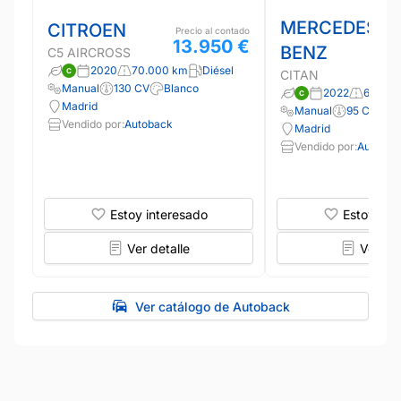
MERCEDES-
CITROEN
Precio al contado
13.950 €
BENZ
C5 AIRCROSS
2020
70.000 km
Diésel
CITAN
Manual
130 CV
Blanco
2022
66.000
Madrid
Manual
95 CV
B
Vendido por:
Autoback
Madrid
Vendido por:
Autobac
Estoy interesado
Estoy int
Ver detalle
Ver det
Ver catálogo de Autoback